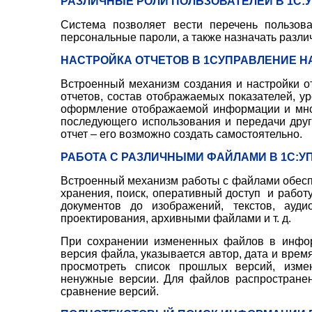
РАЗЛИЧНЫЕ РОЛИ ПОЛЬЗОВАТЕЛЕЙ В 1С:У
Система позволяет вести перечень пользова
персональные пароли, а также назначать разли
НАСТРОЙКА ОТЧЕТОВ В 1СУПРАВЛЕНИЕ НА
Встроенный механизм
создания и
настройки о
отчетов, состав отображаемых показателей, ур
оформление отображаемой информации и мног
последующего использования и передачи друг
отчет – его возможно создать самостоятельно.
РАБОТА С РАЗЛИЧНЫМИ ФАЙЛАМИ В 1С:УП
Встроенный механизм работы с файлами обесп
хранения,
поиск,
оперативный доступ и работ
документов до
изображений
, текстов, ауд
проектирования, архивными файлами и т. д.
При сохранении измененных файлов в инфор
версия файла, указывается автор, дата и врем
просмотреть список прошлых версий, из
ме
ненужные версии. Для файлов распростране
сравнение версий.