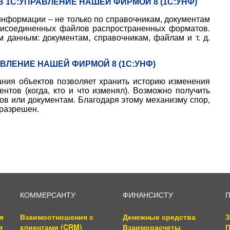
1С:УПРАВЛЕНИЕ НАШЕЙ ФИРМОЙ 8 (1С:УНФ)
нформации – не только по справочникам, документам
присоединенных файлов распространенных форматов.
ем данным:
документам,
справочникам, файлам и т. д.
ВЛЕНИЕ НАШЕЙ ФИРМОЙ 8 (1С:УНФ)
ния объектов позволяет хранить историю изменения
ентов (
когда,
кто и что изменял). Возможно получить
ов или документам. Благодаря этому механизму спор,
 разрешен.
КОММЕРСАНТУ
ФИНАНСИСТУ
я
Взаимоотношения с
Денежные средства
З
я
клиентами (CRM)
Взаиморасчеты
П